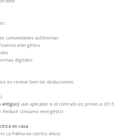
orrador.
es:
unas comunidades autónomas
iciencia energética
edas
ormas digitales
os es revisar bien las deducciones:
)
n antiguo)
: aún aplicable si el contrato es previo a 2015
a
: Reducir consumo energético
ctrica en casa
o La Palma en ciertos años)