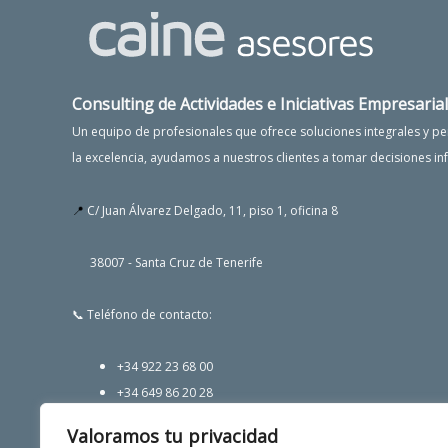
Consulting de Actividades e Iniciativas Empresarial
Un equipo de profesionales que ofrece soluciones integrales y 
la excelencia, ayudamos a nuestros clientes a tomar decisiones in
📍
C/ Juan Álvarez Delgado, 11, piso 1, oficina 8
38007 - Santa Cruz de Tenerife
📞 Teléfono de contacto:
+34 922 23 68 00
+34 649 86 20 28
Valoramos tu privacidad
📩 Email: