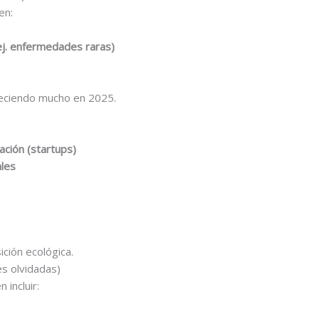
en:
ej. enfermedades raras)
reciendo mucho en 2025.
ción (startups)
les
ción ecológica.
s olvidadas)
incluir: