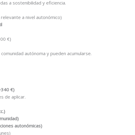
s a sostenibilidad y eficiencia.
relevante a nivel autonómico)
l
200 €)
 comunidad autónoma y pueden acumularse.
~340 €)
s de aplicar.
c.)
omunidad)
ciones autonómicas)
unes)