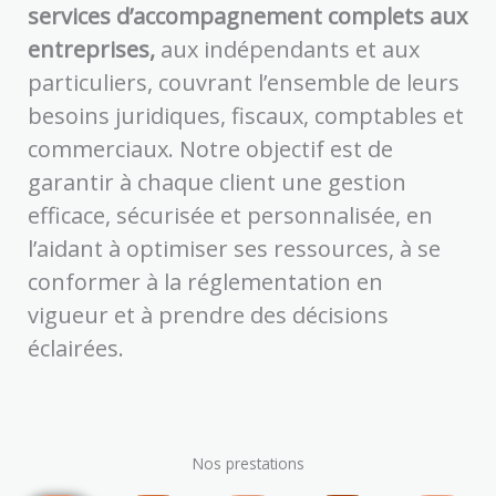
r
m
.
services d’accompagnement complets aux
n
i
v
i
c
o
t
entreprises,
aux indépendants et aux
i
s
t
i
a
particuliers, couvrant l’ensemble de leurs
l
e
e
t
c
s
d
,
besoins juridiques, fiscaux, comptables et
a
i
e
t
s
n
f
commerciaux. Notre objectif est de
d
n
n
e
i
e
e
o
garantir à chaque client une gestion
r
d
u
m
d
i
o
efficace, sécurisée et personnalisée, en
n
e
e
o
m
e
l
d
l’aidant à optimiser ses ressources, à se
t
,
t
g
s
i
s
conformer à la réglementation en
,
è
i
r
t
vigueur et à prendre des décisions
s
r
a
r
n
e
,
i
éclairées.
e
a
t
s
b
t
d
p
t
e
e
n
m
n
l
l
e
o
e
r
r
p
c
m
a
u
é
Nos prestations
s
u
p
s
d